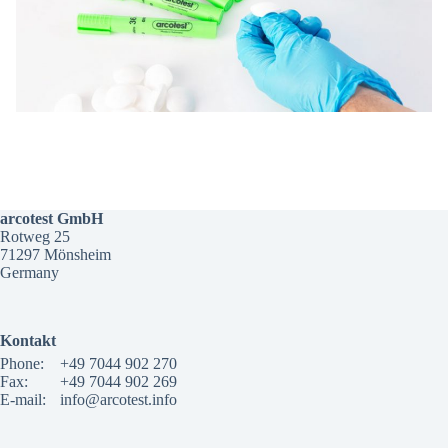
arcotest GmbH
Rotweg 25
71297 Mönsheim
Germany
Kontakt
Phone:
+49 7044 902 270
Fax:
+49 7044 902 269
E-mail:
info@arcotest.info