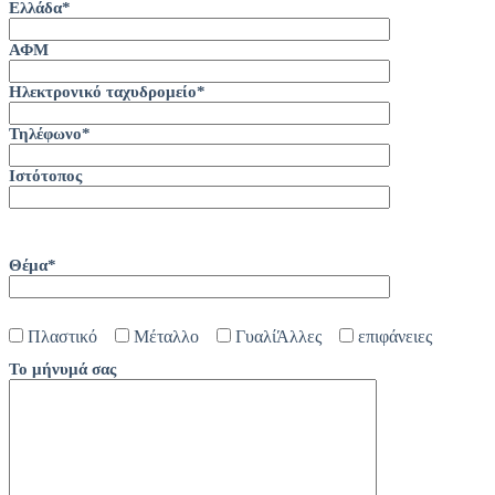
Ελλάδα*
ΑΦΜ
Ηλεκτρονικό ταχυδρομείο*
Τηλέφωνο*
Ιστότοπος
Please leave this field empty.
Θέμα*
Πλαστικό
Μέταλλο
ΓυαλίΆλλες
επιφάνειες
Το μήνυμά σας