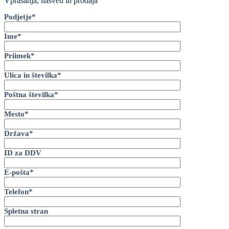
Vprašanja, nasveti in prodaja
Podjetje*
Ime*
Priimek*
Ulica in številka*
Poštna številka*
Mesto*
Država*
ID za DDV
E-pošta*
Telefon*
Spletna stran