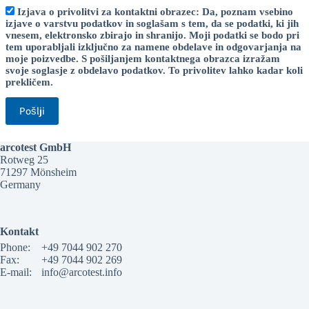
Izjava o privolitvi za kontaktni obrazec: Da, poznam vsebino
izjave o varstvu podatkov in soglašam s tem, da se podatki, ki jih
vnesem, elektronsko zbirajo in shranijo. Moji podatki se bodo pri
tem uporabljali izključno za namene obdelave in odgovarjanja na
moje poizvedbe. S pošiljanjem kontaktnega obrazca izražam
svoje soglasje z obdelavo podatkov. To privolitev lahko kadar koli
prekličem.
arcotest GmbH
Rotweg 25
71297 Mönsheim
Germany
Kontakt
Phone:
+49 7044 902 270
Fax:
+49 7044 902 269
E-mail:
info@arcotest.info