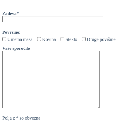
Bitte lasse dieses Feld leer.
Zadeva*
Površine:
Umetna masa
Kovina
Steklo
Druge površine
Vaše sporočilo
Polja z * so obvezna