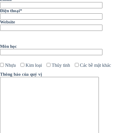
Điện thoại*
Website
Please leave this field empty.
Môn học
Nhựa
Kim loại
Thủy tinh
Các bề mặt khác
Thông báo của quý vị