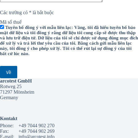
Các trường có * là bắt buộc
Mã số thuế
Tuyên bố đồng ý với mẫu liên lạc: Vâng, tôi đã hiểu tuyên bố bảo
mật dữ liệu và tôi đồng ý rằng dữ liệu tôi cung cấp sẽ được thu thập
và lưu trữ điện tử. Dữ liệu của tôi sẽ chỉ được sử dụng đúng mục đích
để xử lý và trả lời thư yêu cầu của tôi. Bằng cách gửi mẫu liên lạc
này, tôi đồng ý cho phép xử lý. Tôi có thể rút lại sự đồng ý của tôi
bất cứ lúc nào.
arcotest GmbH
Rotweg 25
71297 Mönsheim
Germany
Kontakt
Phone:
+49 7044 902 270
Fax:
+49 7044 902 269
E-mail:
info@arcotest.info