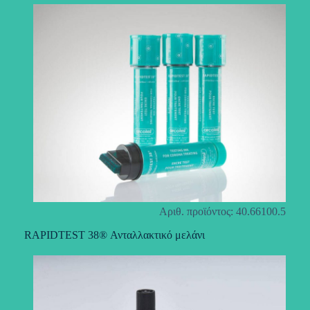
Αριθ. προϊόντος: 40.66100.5
RAPIDTEST 38® Ανταλλακτικό μελάνι