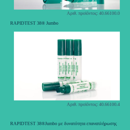
Αριθ. προϊόντος: 40.66100.0
RAPIDTEST 38® Jumbo
Αριθ. προϊόντος: 40.66100.4
RAPIDTEST 38®Jumbo με δυνατότητα επαναπλήρωσης