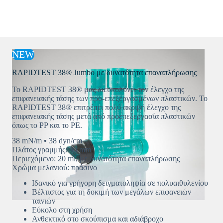
NEW
RAPIDTEST 38® Jumbo με δυνατότητα επαναπλήρωσης
Το RAPIDTEST 38® μας διευκολύνει τον έλεγχο της
επιφανειακής τάσης των προ-επεξεργασμένων πλαστικών. Το
RAPIDTEST 38® επιτρέπει πολύ ακριβή έλεγχο της
επιφανειακής τάσης μετά από προεπεξεργασία πλαστικών
όπως το PP και το PE.
38 mN/m
•
38 dyn/cm
Πλάτος γραμμής: 30 mm
Περιεχόμενο: 20 ml, με δυνατότητα επαναπλήρωσης
Χρώμα μελανιού: πράσινο
Ιδανικό για γρήγορη δειγματοληψία σε πολυαιθυλενίου
Βέλτιστος για τη δοκιμή των μεγάλων επιφανειών
ταινιών
Εύκολο στη χρήση
Ανθεκτικό στο σκούπισμα και αδιάβροχο