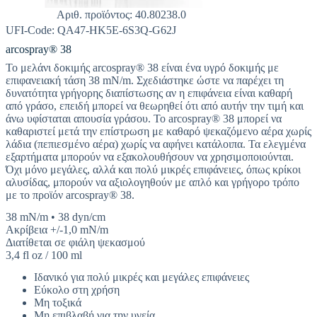
Αριθ. προϊόντος: 40.80238.0
UFI-Code: QA47-HK5E-6S3Q-G62J
arcospray® 38
Το μελάνι δοκιμής arcospray® 38 είναι ένα υγρό δοκιμής με
επιφανειακή τάση 38 mN/m. Σχεδιάστηκε ώστε να παρέχει τη
δυνατότητα γρήγορης διαπίστωσης αν η επιφάνεια είναι καθαρή
από γράσο, επειδή μπορεί να θεωρηθεί ότι από αυτήν την τιμή και
άνω υφίσταται απουσία γράσου. Το arcospray® 38 μπορεί να
καθαριστεί μετά την επίστρωση με καθαρό ψεκαζόμενο αέρα χωρίς
λάδια (πεπιεσμένο αέρα) χωρίς να αφήνει κατάλοιπα. Τα ελεγμένα
εξαρτήματα μπορούν να εξακολουθήσουν να χρησιμοποιούνται.
Όχι μόνο μεγάλες, αλλά και πολύ μικρές επιφάνειες, όπως κρίκοι
αλυσίδας, μπορούν να αξιολογηθούν με απλό και γρήγορο τρόπο
με το προϊόν arcospray® 38.
38 mN/m • 38 dyn/cm
Ακρίβεια +/-1,0 mN/m
Διατίθεται σε φιάλη ψεκασμού
3,4 fl oz / 100 ml
Ιδανικό για πολύ μικρές και μεγάλες επιφάνειες
Εύκολο στη χρήση
Μη τοξικά
Μη επιβλαβή για την υγεία