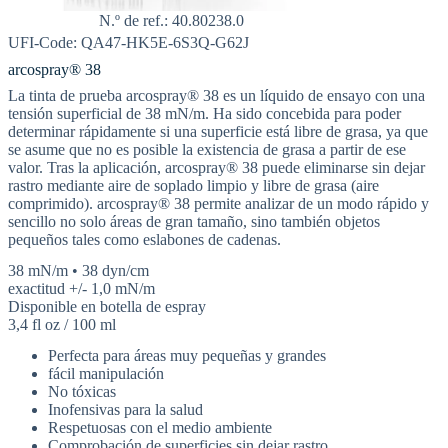
N.º de ref.: 40.80238.0
UFI-Code: QA47-HK5E-6S3Q-G62J
arcospray® 38
La tinta de prueba arcospray® 38 es un líquido de ensayo con una
tensión superficial de 38 mN/m. Ha sido concebida para poder
determinar rápidamente si una superficie está libre de grasa, ya que
se asume que no es posible la existencia de grasa a partir de ese
valor. Tras la aplicación, arcospray® 38 puede eliminarse sin dejar
rastro mediante aire de soplado limpio y libre de grasa (aire
comprimido). arcospray® 38 permite analizar de un modo rápido y
sencillo no solo áreas de gran tamaño, sino también objetos
pequeños tales como eslabones de cadenas.
38 mN/m • 38 dyn/cm
exactitud +/- 1,0 mN/m
Disponible en botella de espray
3,4 fl oz / 100 ml
Perfecta para áreas muy pequeñas y grandes
fácil manipulación
No tóxicas
Inofensivas para la salud
Respetuosas con el medio ambiente
Comprobación de superficies sin dejar rastro