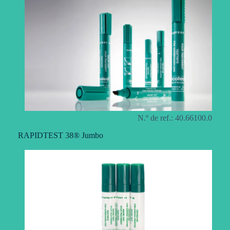
N.º de ref.: 40.66100.0
RAPIDTEST 38® Jumbo