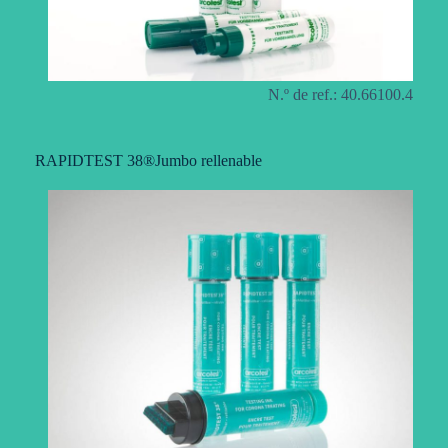
N.º de ref.: 40.66100.4
RAPIDTEST 38®Jumbo rellenable