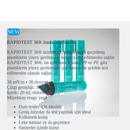
NEW
RAPIDTEST 38® Jumbo eklenebilir
RAPIDTEST 38® ürünümüz, ön işlemden geçirilmiş
plastiklerin yüzey geriliminin kolayca test edilmesini sağlar.
RAPIDTEST 38®, ön işleminden sonra PP ve PE gibi
plastiklerin yüzey geriliminin çok hassas bir şekilde test
edilmesine olanak sağlar.
38 mN/m
•
38 dyn/cm
Çizgi genişliği: 30 mm
İçerik: 20 ml, eklenebilir
Mürekkep rengi: yeşil
Hızlı testler için idealdir
Geniş folyolar da test yapmak için ideal
Kullanımı kolay
Leke tutmaz ve su geçirmez
Saniyeler içinde kurur