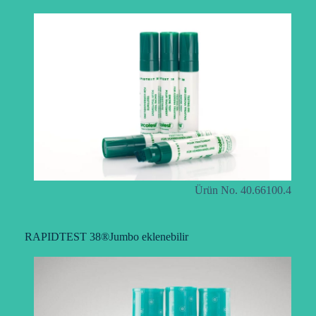
Ürün No. 40.66100.4
RAPIDTEST 38®Jumbo eklenebilir