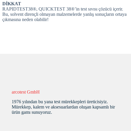
DİKKAT
RAPIDTEST38®, QUICKTEST 38®’in test sıvısı çözücü içerir.
Bu, solvent dirençli olmayan malzemelerde yanlış sonuçların ortaya
çıkmasına neden olabilir!
arcotest GmbH
1976 yılından bu yana test mürekkepleri üreticisiyiz.
Mürekkep, kalem ve aksesuarlardan oluşan kapsamlı bir
ürün gamı sunuyoruz.