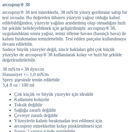
arcospray® 38
arcospray® 38 test mürekkebi, 38 mN/m yüzey gerilimine sahip bir
test sıvısıdır. Bu değerden itibaren yüzeyin yağsız olduğu kabul
edilebildiğinden, yüzeyin yağdan arındırılmış olup olmadığını hızlı
bir şekilde belirleyebilmek için geliştirilmiştir. arcospray® 38,
uygulandıktan sonra yağsız, temiz üfleme havası (basınçlı hava) ile
kalıntı bırakmadan temizlenebilir. Test edilen parçalar kullanılmaya
devam edilebilir.
Sadece büyük yüzeyler değil, zincir baklaları gibi çok küçük
yüzeyler de arcospray® 38 kullanılarak kolay ve hızlı bir şekilde
değerlendirilebilir.
38 mN/m • 38 dyn/cm
Hassasiyet +/- 1,0 mN/m
Sprey şişesinde temin edilebilir
3,4 fl oz / 100 ml
Çok küçük ve büyük yüzeyler için idealdir
Kullanımı kolaydır
Toksik değildir
Sağlığa zararlı değildir
Çevreye zararlı değildir
Yüzeylerin kalıntı bırakmadan test edilmesi için
arcospray mürekkebin kolay püskürtülmesi için
Sonuç 2 saniye içinde görülebilir