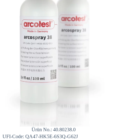
Ürün No.: 40.80238.0
UFI-Code: QA47-HK5E-6S3Q-G62J