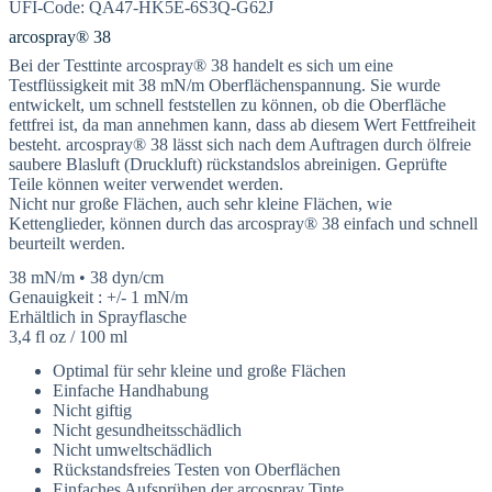
UFI-Code: QA47-HK5E-6S3Q-G62J
arcospray® 38
Bei der Testtinte arcospray® 38 handelt es sich um eine
Testflüssigkeit mit 38 mN/m Oberflächenspannung. Sie wurde
entwickelt, um schnell feststellen zu können, ob die Oberfläche
fettfrei ist, da man annehmen kann, dass ab diesem Wert Fettfreiheit
besteht. arcospray® 38 lässt sich nach dem Auftragen durch ölfreie
saubere Blasluft (Druckluft) rückstandslos abreinigen. Geprüfte
Teile können weiter verwendet werden.
Nicht nur große Flächen, auch sehr kleine Flächen, wie
Kettenglieder, können durch das arcospray® 38 einfach und schnell
beurteilt werden.
38 mN/m • 38 dyn/cm
Genauigkeit : +/- 1 mN/m
Erhältlich in Sprayflasche
3,4 fl oz / 100 ml
Optimal für sehr kleine und große Flächen
Einfache Handhabung
Nicht giftig
Nicht gesundheitsschädlich
Nicht umweltschädlich
Rückstandsfreies Testen von Oberflächen
Einfaches Aufsprühen der arcospray Tinte