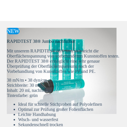
NEW
RAPIDTEST 38® Jumbo nachfüllbar
Mit unserem RAPIDTEST 38® lässt sich leicht die
Oberflächenspannung von vorbehandelten Kunststoffen testen.
Der RAPIDTEST 38® ermöglicht eine sehr genaue
Überprüfung der Oberflächenspannung nach der
Vorbehandlung von Kunststoffen wie PP und PE.
38 mN/m
•
38 dyn/cm
Strichbreite: 30 mm
Inhalt: 20 ml, nachfüllbar
Tintenfarbe: grün
Ideal für schnelle Stichproben auf Polyolefinen
Optimal zur Prüfung großer Folienflächen
Leichte Handhabung
Wisch- und wasserfest
Sekundenschnell trocken