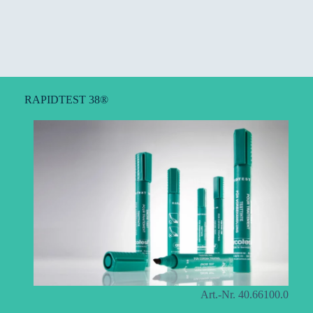
RAPIDTEST 38®
Art.-Nr. 40.66100.0