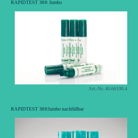
RAPIDTEST 38® Jumbo
Art.-Nr. 40.66100.4
RAPIDTEST 38®Jumbo nachfüllbar