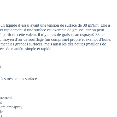
 un liquide d’essai ayant une tension de surface de 38 mN/m. Elle a
r rapidement si une surface est exempte de graisse, car on peut
à partir de cette valeur, il n’y a pas de graisse. arcospray® 38 peut
 au moyen d’air de soufflage (air comprimé) propre et exempt d’huile.
ent les grandes surfaces, mais aussi les très petites (maillons de
uées de manière simple et rapide.
r
les très petites surfaces
nnement
es
ncre arcospray
des
ct