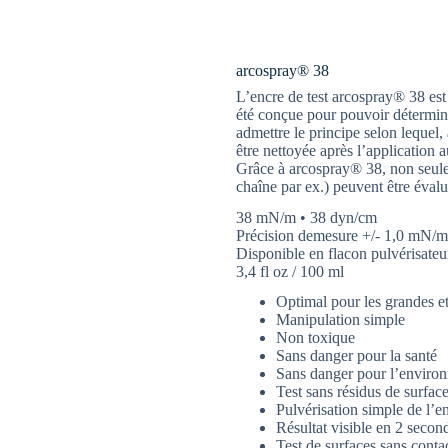
arcospray® 38
L’encre de test arcospray® 38 est
été conçue pour pouvoir détermine
admettre le principe selon lequel, 
être nettoyée après l’application
Grâce à arcospray® 38, non seulem
chaîne par ex.) peuvent être éval
38 mN/m • 38 dyn/cm
Précision demesure +/- 1,0 mN/m
Disponible en flacon pulvérisateu
3,4 fl oz / 100 ml
Optimal pour les grandes et 
Manipulation simple
Non toxique
Sans danger pour la santé
Sans danger pour l’enviro
Test sans résidus de surfac
Pulvérisation simple de l’e
Résultat visible en 2 secon
Test de surfaces sans conta