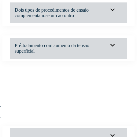
Dois tipos de procedimentos de ensaio
complementam-se um ao outro
Pré-tratamento com aumento da tensão
superficial
.
.
.