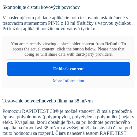
Skontrolujte čistotu kovových povrchov
V nasledujúcom príklade aplikácie bolo testovanie uskutočnené s
testovacím atramentom PINK z 10 ml fľaštičky s vatovou tyčinkou.
Pri každej aplikácii použite novú vatovú tyčinku.
You are currently viewing a placeholder content from
Default
. To
access the actual content, click the button below. Please note that
doing so will share data with third-party providers.
Unblock content
More Information
Testovanie polyolefínového filmu na 38 mN/m
Pomocou RAPIDTEST 38® je možné stanoviť, či mala predbežná
úprava polyolefínov (polypropylén, polyetylén a polybutilén) nejaký
efekt. Kvapalina, ktorú obsahuje fixa, sa pri hodnote povrchového
napätia na úrovni asi 38 mN/m a vyššej udrží ako súvislá čiara, pod
touto hodnotou sa rozperlí. Čiara nanesená testom RAPIDTEST