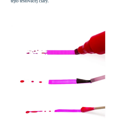
tejto testovacej čiary.