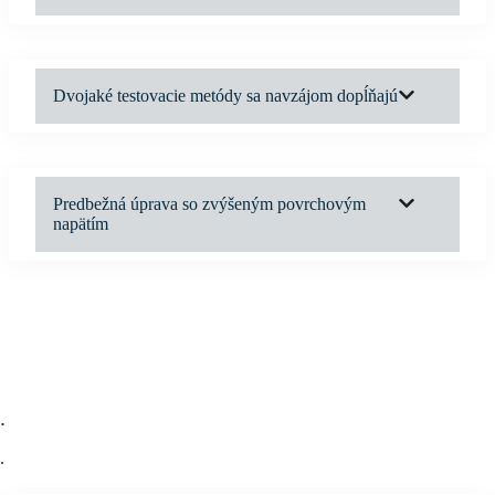
Dvojaké testovacie metódy sa navzájom dopĺňajú
Predbežná úprava so zvýšeným povrchovým
napätím
.
.