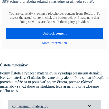
38® schne v priebehu sekúnd a následne sa už nedá zotrieť.
You are currently viewing a placeholder content from
Default
. To
access the actual content, click the button below. Please note that
doing so will share data with third-party providers.
Unblock content
More Information
Čistota materiálov
Pojmy čistota a rýdzosť materiálov si vyžadujú presnejšiu definíciu.
Keďže materiály, či už ako lisované diely alebo fólie, sa nachádzajú na
povrchu, môže sa tu používať pojem čistota, pretože rýdzosť
materiálov sa vzťahuje na štruktúru, teda aj na vnútorné zloženie
celého telesa.
kontaminácii materiálov