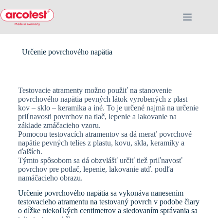
Určenie povrchového napätia
Testovacie atramenty možno použiť na stanovenie
povrchového napätia pevných látok vyrobených z plast –
kov – sklo – keramika a iné. To je určené najmä na určenie
priľnavosti povrchov na tlač, lepenie a lakovanie na
základe zmáčacieho vzoru.
Pomocou testovacích atramentov sa dá merať povrchové
napätie pevných telies z plastu, kovu, skla, keramiky a
ďalších.
Týmto spôsobom sa dá obzvlášť určiť tiež priľnavosť
povrchov pre potlač, lepenie, lakovanie atď. podľa
namáčacieho obrazu.
Určenie povrchového napätia sa vykonáva nanesením
testovacieho atramentu na testovaný povrch v podobe čiary
o dĺžke niekoľkých centimetrov a sledovaním správania sa