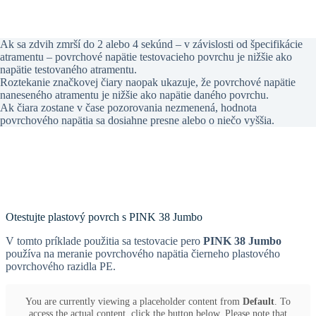
Ak sa zdvih zmrší do 2 alebo 4 sekúnd – v závislosti od špecifikácie
atramentu – povrchové napätie testovacieho povrchu je nižšie ako
napätie testovaného atramentu.
Roztekanie značkovej čiary naopak ukazuje, že povrchové napätie
naneseného atramentu je nižšie ako napätie daného povrchu.
Ak čiara zostane v čase pozorovania nezmenená, hodnota
povrchového napätia sa dosiahne presne alebo o niečo vyššia.
Otestujte plastový povrch s PINK 38 Jumbo
V tomto príklade použitia sa testovacie pero
PINK 38 Jumbo
používa na meranie povrchového napätia čierneho plastového
povrchového razidla PE.
You are currently viewing a placeholder content from
Default
. To
access the actual content, click the button below. Please note that