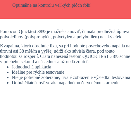
Optimálne na kontrolu veľkých plôch fólií
Pomocou Quicktest 38® je možné stanoviť, či mala predbežná úprava
polyolefínov (polypropylén, polyetylén a polybutilén) nejaký efekt.
Kvapalina, ktorú obsahuje fixa, sa pri hodnote povrchového napätia na
úrovni asi 38 mN/m a vyššej udrží ako súvislá čiara, pod touto
hodnotou sa rozperlí. Čiara nanesená testom QUICKTEST 38® schne
v priebehu sekúnd a následne sa už nedá zotrieť.
Jednoduchá aplikácia
Ideálne pre rýchle testovanie
Nie je potrebné zotieranie, trvalé zobrazenie výsledku testovania
Dobrá čitateľnosť vďaka nápadnému červenému sfarbeniu