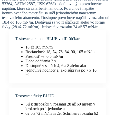
53364, ASTM 2587, JISK 6768) s definovaným povrchovým
napätím, ktoré sú zafarbené namodro. Povrchové napätie
kontrolovaného materiálu sa určí jednoduchým nanesením
testovacieho atramentu. Dostupne povrchové napätia v rozsahu od
18.4 do 105 mN/m. Dodávajú sa vo fľaštičkách alebo vo forme
fixky (28 až 72 mN/m). Jedovaté v rozsahu 24 až 57 mN/m
Testovací atrament BLUE vo fľaštičkách
18 až 105 mN/m
Bezfarebný: 18, 74, 76, 84, 90, 105 mN/m
Presnosť +/- 0,5 mN/m
Doba odčítania 2 s
Dostupné v sadách 4, 6 a 8 alebo ako
jednotlivé hodnoty aj ako súprava po 7 x 10
ml
Testovacie fixky BLUE
Sú k dispozícii v rozsahu 28 až 60 mN/m v
krokoch po 1 jednotke a
62 bis 72 mN/m in 2er Schrittenv rozsahu 62