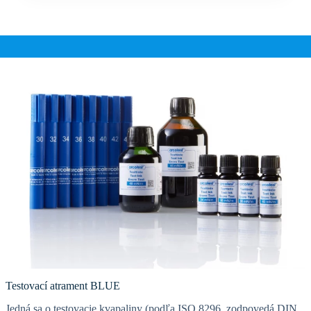
Testovací atrament BLUE
Jedná sa o testovacie kvapaliny (podľa ISO 8296, zodpovedá DIN