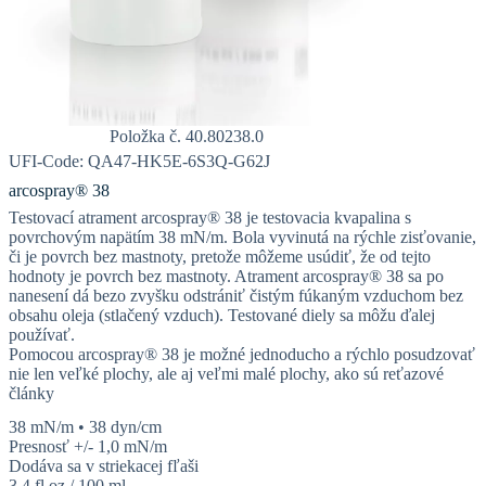
Položka č. 40.80238.0
UFI-Code: QA47-HK5E-6S3Q-G62J
arcospray® 38
Testovací atrament arcospray® 38 je testovacia kvapalina s
povrchovým napätím 38 mN/m. Bola vyvinutá na rýchle zisťovanie,
či je povrch bez mastnoty, pretože môžeme usúdiť, že od tejto
hodnoty je povrch bez mastnoty. Atrament arcospray® 38 sa po
nanesení dá bezo zvyšku odstrániť čistým fúkaným vzduchom bez
obsahu oleja (stlačený vzduch). Testované diely sa môžu ďalej
používať.
Pomocou arcospray® 38 je možné jednoducho a rýchlo posudzovať
nie len veľké plochy, ale aj veľmi malé plochy, ako sú reťazové
články
38 mN/m • 38 dyn/cm
Presnosť +/- 1,0 mN/m
Dodáva sa v striekacej fľaši
3,4 fl oz / 100 ml