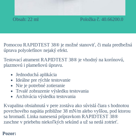
Obsah: 22 ml
Položka č. 40.66200.0
Pomocou RAPIDTEST 38® je možné stanoviť, či mala predbežná
úprava polyolefínov nejaký efekt.
Testovací atrament RAPIDTEST 38® je vhodný na korónovú,
plazmovú i plameňovú úpravu.
Jednoduchá aplikácia
Ideálne pre rýchle testovanie
Nie je potrebné zotieranie
Trvalé zobrazenie výsledku testovania
Archivácia výsledku testovania
Kvapalina obsiahnutá v pere zostáva ako súvislá čiara s hodnotou
povrchového napätia približne 38 mN/m alebo vyššou, pod ktorou
sa hromadí. Linka nanesená prípravkom RAPIDTEST 38®
zaschne v priebehu niekoľkých sekúnd a už sa nedá zotrieť.
Pozor: