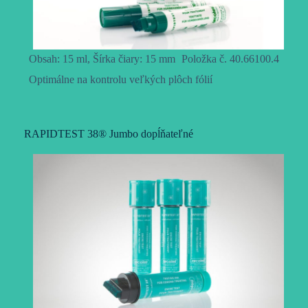
Obsah: 15 ml, Šírka čiary: 15 mm
Položka č. 40.66100.4
Optimálne na kontrolu veľkých plôch fólií
RAPIDTEST 38® Jumbo dopĺňateľné