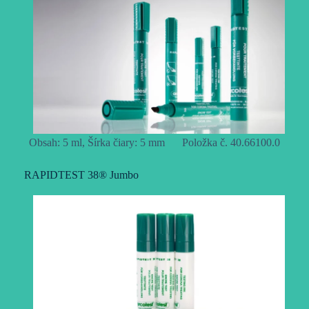
Obsah: 5 ml, Šírka čiary: 5 mm
Položka č. 40.66100.0
RAPIDTEST 38® Jumbo