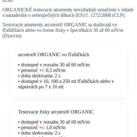
8296.
ORGANICKÉ testovacie atramenty nevyžadujú označenie v súlade
s nariadením o nebezpečných látkach (ES) č. 1272/2008 (CLP).
Testovacie atramenty arcotest® ORGANIC sa dodávajú vo
fľaštičkách alebo vo forme fixky v špecifikácii 30 až 60 mN/m
(Dyn/cm).
arcotest® ORGANIC vo fľaštičkách
• dostupné v rozsahu 30 až 60 mN/m
• presnosť +/- 0,5 mN/m
• doba sledovania: 2 s
• dostupné v 10, 100 a 250 ml fľaštičkách alebo v
súpravách po 7 x 10 ml
Testovacie fixky arcotest® ORGANIC
• dostupné v rozsahu 30 až 60 mN/m
• presnosť +/- 1,0 mN/m
• doba sledovania: 2 s