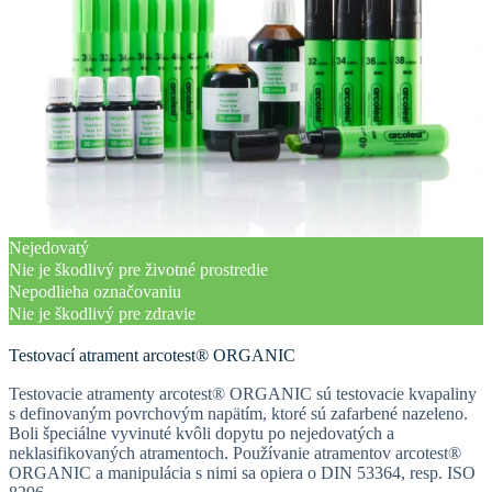
Nejedovatý
Nie je škodlivý pre životné prostredie
Nepodlieha označovaniu
Nie je škodlivý pre zdravie
Testovací atrament arcotest® ORGANIC
Testovacie atramenty arcotest® ORGANIC sú testovacie kvapaliny
s definovaným povrchovým napätím, ktoré sú zafarbené nazeleno.
Boli špeciálne vyvinuté kvôli dopytu po nejedovatých a
neklasifikovaných atramentoch. Používanie atramentov arcotest®
ORGANIC a manipulácia s nimi sa opiera o DIN 53364, resp. ISO