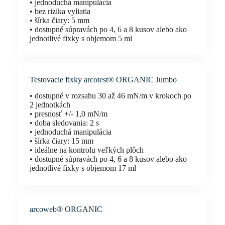
• jednoduchá manipulácia
• bez rizika vyliatia
• šírka čiary: 5 mm
• dostupné súpravách po 4, 6 a 8 kusov alebo ako
jednotlivé fixky s objemom 5 ml
Testovacie fixky arcotest® ORGANIC Jumbo
• dostupné v rozsahu 30 až 46 mN/m v krokoch po
2 jednotkách
• presnosť +/- 1,0 mN/m
• doba sledovania: 2 s
• jednoduchá manipulácia
• šírka čiary: 15 mm
• ideálne na kontrolu veľkých plôch
• dostupné súpravách po 4, 6 a 8 kusov alebo ako
jednotlivé fixky s objemom 17 ml
arcoweb® ORGANIC