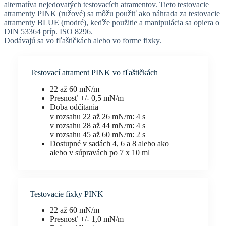
alternatíva nejedovatých testovacích atramentov. Tieto testovacie
atramenty PINK (ružové) sa môžu použiť ako náhrada za testovacie
atramenty BLUE (modré), keďže použitie a manipulácia sa opiera o
DIN 53364 príp. ISO 8296.
Dodávajú sa vo fľaštičkách alebo vo forme fixky.
Testovací atrament PINK vo fľaštičkách
22 až 60 mN/m
Presnosť +/- 0,5 mN/m
Doba odčítania
v rozsahu 22 až 26 mN/m: 4 s
v rozsahu 28 až 44 mN/m: 4 s
v rozsahu 45 až 60 mN/m: 2 s
Dostupné v sadách 4, 6 a 8 alebo ako
alebo v súpravách po 7 x 10 ml
Testovacie fixky PINK
22 až 60 mN/m
Presnosť +/- 1,0 mN/m