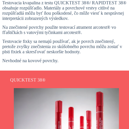
Testovacia kvapalina z testu QUICKTEST 38®/ RAPIDTEST 38®
obsahuje rozpúšťadlo. Materiály a povrchové vrstvy citlivé na
rozpúšťadlá môžu byť ňou poškodené, čo môže viesť k nesprávnej
interpretácii zobrazených výsledkov.
Na znečistené povrchy použite testovací atrament arcotest® vo
fľaštičkách s vatovými tyčinkami arcotest®.
Testovacie fixky sa nemajú používať, ak je povrch znečistený,
pretože zvyšky znečistenia zo skúšobného povrchu môžu zostať v
plsti fixiek a skresľovať neskoršie hodnoty.
Nevhodné na kovové povrchy.
QUICKTEST 38®