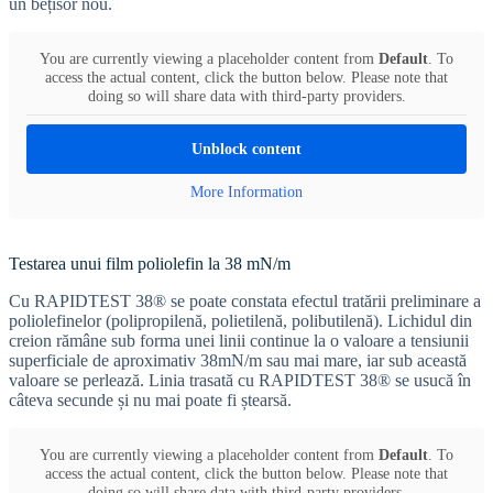
un bețisor nou.
You are currently viewing a placeholder content from
Default
. To
access the actual content, click the button below. Please note that
doing so will share data with third-party providers.
Unblock content
More Information
Testarea unui film poliolefin la 38 mN/m
Cu RAPIDTEST 38® se poate constata efectul tratării preliminare a
poliolefinelor (polipropilenă, polietilenă, polibutilenă). Lichidul din
creion rămâne sub forma unei linii continue la o valoare a tensiunii
superficiale de aproximativ 38mN/m sau mai mare, iar sub această
valoare se perlează. Linia trasată cu RAPIDTEST 38® se usucă în
câteva secunde și nu mai poate fi ștearsă.
You are currently viewing a placeholder content from
Default
. To
access the actual content, click the button below. Please note that
doing so will share data with third-party providers.