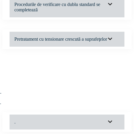
Procedurile de verificare cu dublu standard se
completează
Pretratament cu tensionare crescută a suprafeţelor
.
.
.